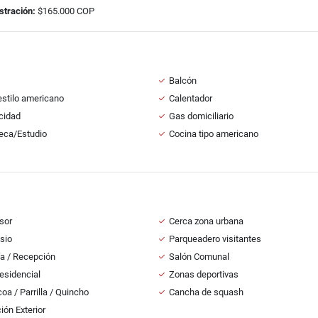
stración:
$165.000 COP
Balcón
estilo americano
Calentador
icidad
Gas domiciliario
teca/Estudio
Cocina tipo americano
sor
Cerca zona urbana
sio
Parqueadero visitantes
ía / Recepción
Salón Comunal
esidencial
Zonas deportivas
oa / Parrilla / Quincho
Cancha de squash
ión Exterior