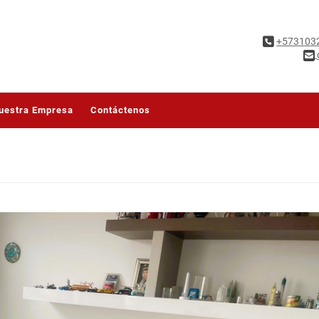
+573103
uestra Empresa
Contáctenos