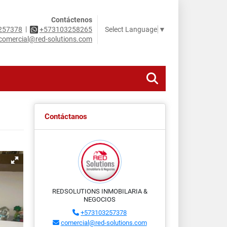
Contáctenos
|
Select Language
▼
257378
+573103258265
comercial@red-solutions.com
Contáctanos
REDSOLUTIONS INMOBILARIA &
NEGOCIOS
+573103257378
comercial@red-solutions.com