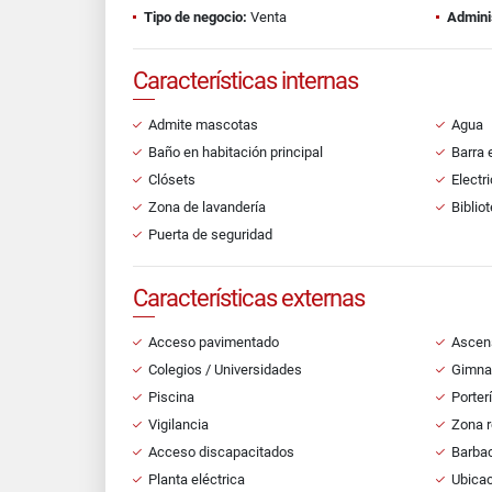
Tipo de negocio:
Venta
Admini
Características internas
Admite mascotas
Agua
Baño en habitación principal
Barra 
Clósets
Electr
Zona de lavandería
Biblio
Puerta de seguridad
Características externas
Acceso pavimentado
Ascen
Colegios / Universidades
Gimna
Piscina
Porter
Vigilancia
Zona r
Acceso discapacitados
Barbac
Planta eléctrica
Ubicac