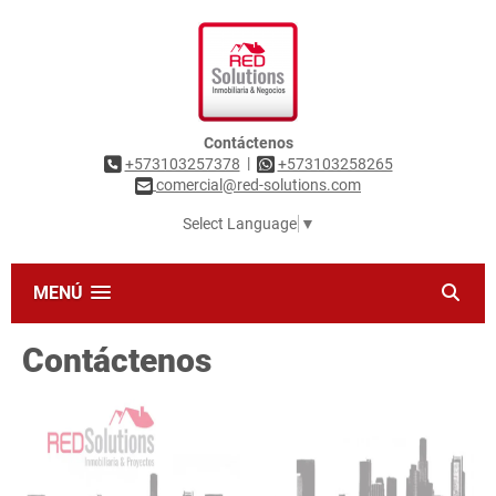
Contáctenos
|
+573103257378
+573103258265
comercial@red-solutions.com
Select Language
▼
MENÚ
Contáctenos