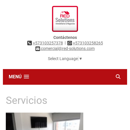
Contáctenos
|
+573103257378
+573103258265
comercial@red-solutions.com
Select Language
▼
MENÚ
Servicios