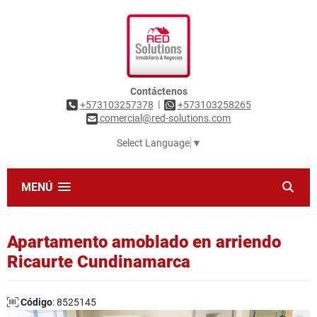
Contáctenos
|
+573103257378
+573103258265
comercial@red-solutions.com
Select Language
▼
MENÚ
Apartamento amoblado en arriendo
Ricaurte Cundinamarca
Código
: 8525145