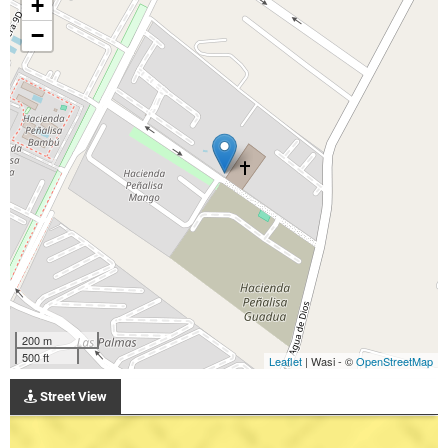
+
−
200 m
500 ft
Leaflet
| Wasi - ©
OpenStreetMap
Street View