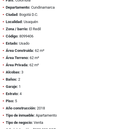
País:
Colombia
Departamento:
Cundinamarca
Ciudad:
Bogotá D.C.
Localidad:
Usaquén
Zona / barrio:
El Redil
Código:
8099406
Estado:
Usado
Área Construida:
62 m²
Área Terreno:
62 m²
Área Privada:
62 m²
Alcobas:
3
Baños:
2
Garaje:
1
Estrato:
4
Piso:
5
Año construcción:
2018
Tipo de inmueble:
Apartamento
Tipo de negocio:
Venta