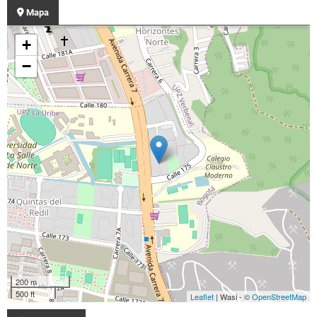
Mapa
+
−
200 m
500 ft
Leaflet
| Wasi - ©
OpenStreetMap