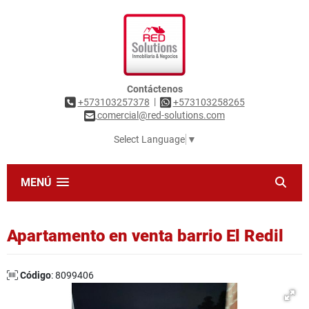
Contáctenos
|
+573103257378
+573103258265
comercial@red-solutions.com
Select Language
▼
MENÚ
Apartamento en venta barrio El Redil
Código
: 8099406