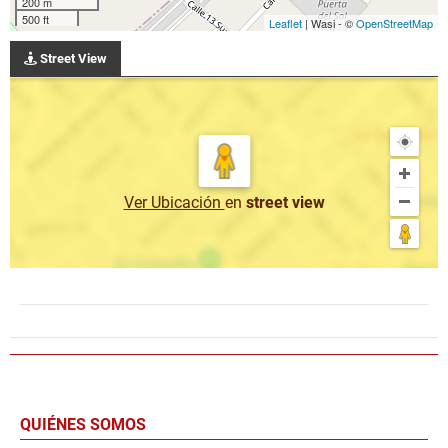
200 m
500 ft
Leaflet
| Wasi - ©
OpenStreetMap
Street View
Ver Ubicación
en
street view
QUIÉNES SOMOS