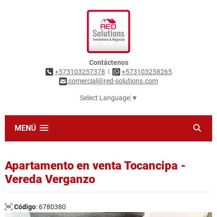
Contáctenos
|
+573103257378
+573103258265
comercial@red-solutions.com
Select Language
▼
MENÚ
Apartamento en venta Tocancipa -
Vereda Verganzo
Código
: 6780380