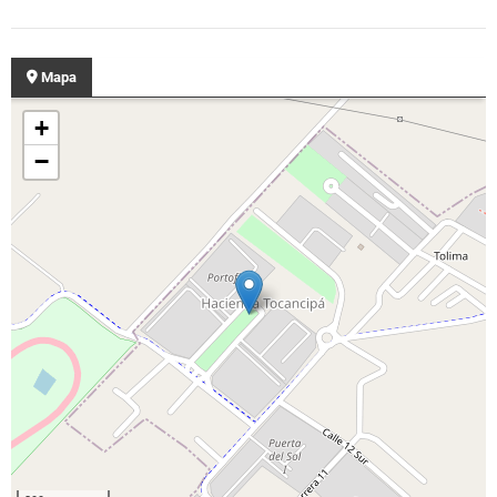
Mapa
+
−