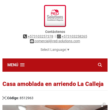
Contáctenos
|
+573103257378
+573103258265
comercial@red-solutions.com
Select Language
▼
MENÚ
Casa amoblada en arriendo La Calleja
Código
: 8512963