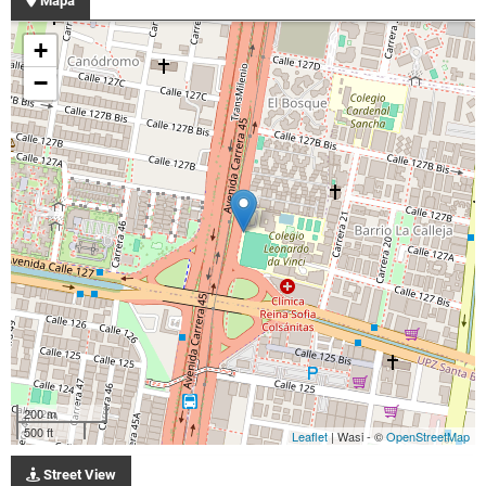
Mapa
+
−
200 m
500 ft
Leaflet
| Wasi - ©
OpenStreetMap
Street View