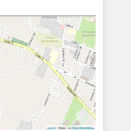
Leaflet
| Wasi - ©
OpenStreetMap