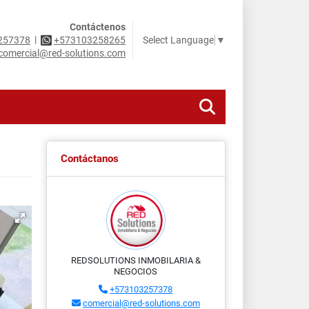
Contáctenos
|
Select Language
▼
257378
+573103258265
comercial@red-solutions.com
Contáctanos
REDSOLUTIONS INMOBILARIA &
NEGOCIOS
+573103257378
comercial@red-solutions.com