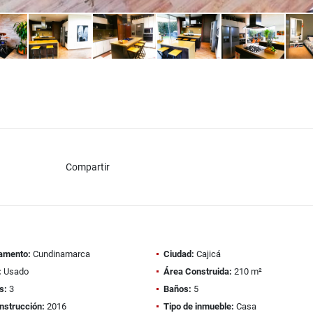
Compartir
amento:
Cundinamarca
Ciudad:
Cajicá
:
Usado
Área Construida:
210 m²
s:
3
Baños:
5
nstrucción:
2016
Tipo de inmueble:
Casa