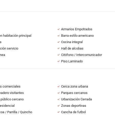
Armarios Empotrados
n habitación principal
Barra estilo americano
s
Cocina integral
ción servicio
Hall de alcobas
nea
Citófono / Intercomunicador
Piso Laminado
s comerciales
Cerca zona urbana
adero visitantes
Parques cercanos
 público cercano
Urbanización Cerrada
esidencial
Zonas deportivas
oa / Parrilla / Quincho
Cancha de futbol