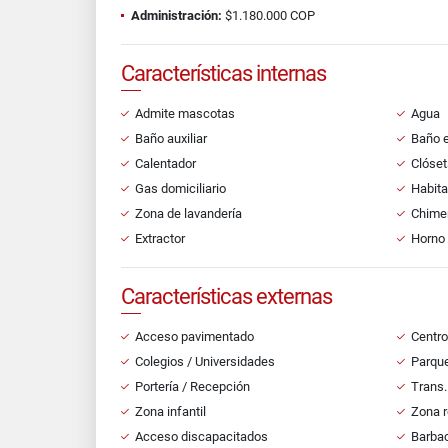
Administración:
$1.180.000 COP
Características internas
Admite mascotas
Agua
Baño auxiliar
Baño e
Calentador
Clóset
Gas domiciliario
Habita
Zona de lavandería
Chime
Extractor
Horno
Características externas
Acceso pavimentado
Centro
Colegios / Universidades
Parque
Portería / Recepción
Trans.
Zona infantil
Zona r
Acceso discapacitados
Barbac