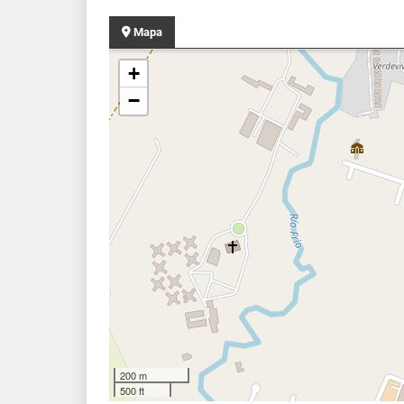
Mapa
+
−
200 m
500 ft