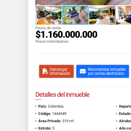
Precio de venta
$1.160.000.000
Pesos Colombianos
Descargar
Recomendar inmueble
información
por correo electrónico
Detalles del inmueble
País:
Colombia
Depart
Código:
1444549
Estado
Área Privada:
319 m²
Alcoba
Estrato:
5
Año co