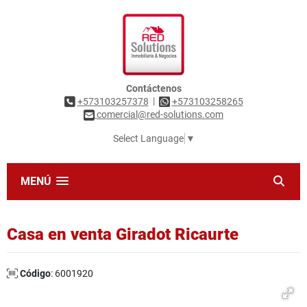
Contáctenos
|
+573103257378
+573103258265
comercial@red-solutions.com
Select Language
▼
MENÚ
Casa en venta Giradot Ricaurte
Código
: 6001920