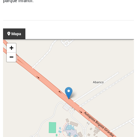
parque infantil.
Mapa
+
−