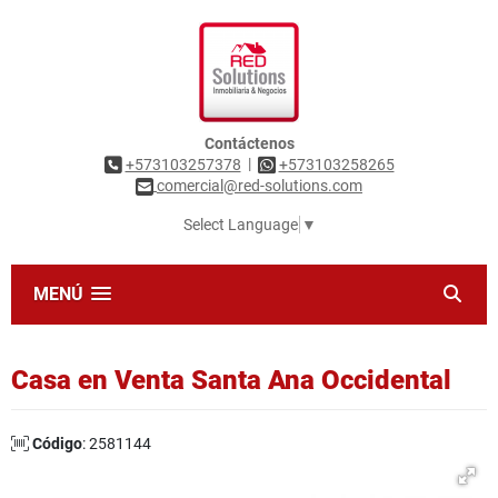
Contáctenos
|
+573103257378
+573103258265
comercial@red-solutions.com
Select Language
▼
MENÚ
Casa en Venta Santa Ana Occidental
Código
: 2581144