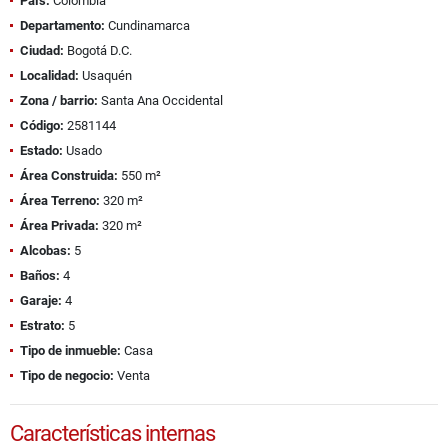
País:
Colombia
Departamento:
Cundinamarca
Ciudad:
Bogotá D.C.
Localidad:
Usaquén
Zona / barrio:
Santa Ana Occidental
Código:
2581144
Estado:
Usado
Área Construida:
550 m²
Área Terreno:
320 m²
Área Privada:
320 m²
Alcobas:
5
Baños:
4
Garaje:
4
Estrato:
5
Tipo de inmueble:
Casa
Tipo de negocio:
Venta
Características internas