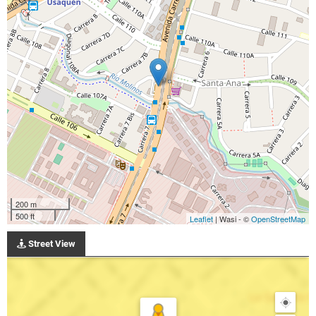
200 m
500 ft
Leaflet
| Wasi - ©
OpenStreetMap
Street View