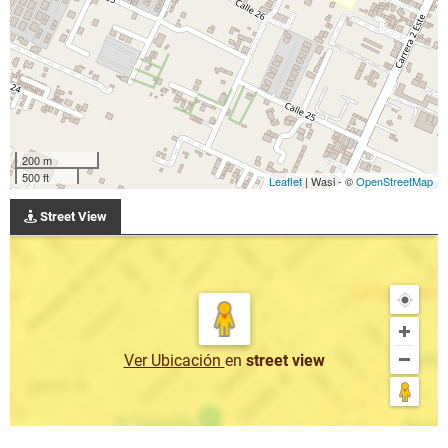
200 m
500 ft
Leaflet
| Wasi - ©
OpenStreetMap
Street View
Ver Ubicación
en
street view