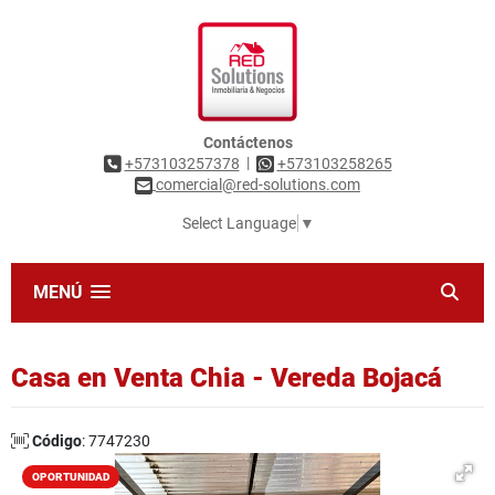
Contáctenos
|
+573103257378
+573103258265
comercial@red-solutions.com
Select Language
▼
MENÚ
Casa en Venta Chia - Vereda Bojacá
Código
: 7747230
OPORTUNIDAD