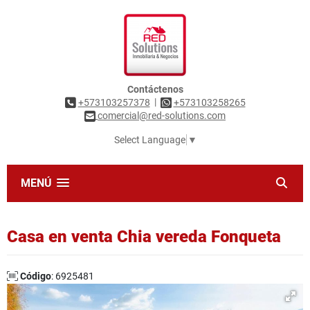
Contáctenos
|
+573103257378
+573103258265
comercial@red-solutions.com
Select Language
▼
MENÚ
Casa en venta Chia vereda Fonqueta
Código
: 6925481