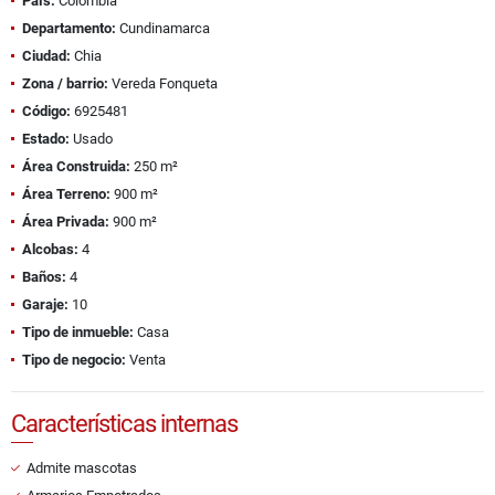
País:
Colombia
Departamento:
Cundinamarca
Ciudad:
Chia
Zona / barrio:
Vereda Fonqueta
Código:
6925481
Estado:
Usado
Área Construida:
250 m²
Área Terreno:
900 m²
Área Privada:
900 m²
Alcobas:
4
Baños:
4
Garaje:
10
Tipo de inmueble:
Casa
Tipo de negocio:
Venta
Características internas
Admite mascotas