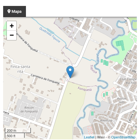
Mapa
+
−
200 m
500 ft
Leaflet
| Wasi - ©
OpenStreetMap