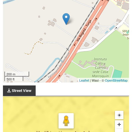
200 m
500 ft
Leaflet
| Wasi - ©
OpenStreetMap
Street View