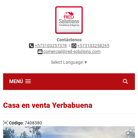
Contáctenos
|
+573103257378
+573103258265
comercial@red-solutions.com
Select Language
▼
MENÚ
Casa en venta Yerbabuena
Código
: 7408380