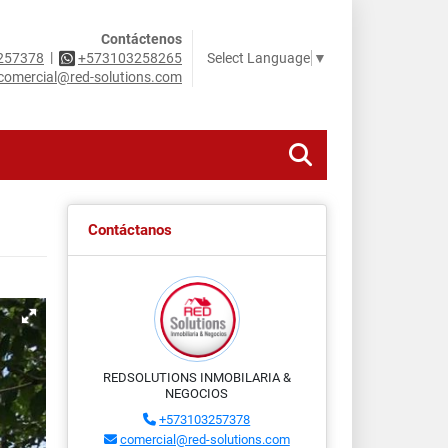
Contáctenos
|
Select Language
▼
257378
+573103258265
comercial@red-solutions.com
Contáctanos
REDSOLUTIONS INMOBILARIA &
NEGOCIOS
+573103257378
comercial@red-solutions.com