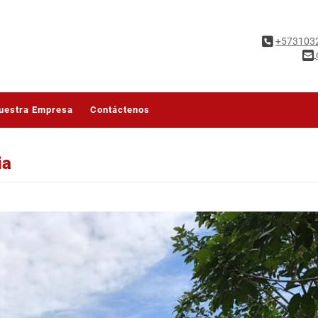
+573103
uestra Empresa
Contáctenos
ia