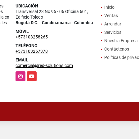
os
UBICACIÓN
Inicio
os
Transversal 23 No 95 - 06 Oficina 601,
Ventas
ia en
Edificio Toledo
bles
Bogotá D.C. - Cundinamarca - Colombia
Arrendar
MÓVIL
Servicios
+573103258265
Nuestra Empresa
TELÉFONO
Contáctenos
+573103257378
Políticas de priva
EMAIL
comercial@red-solutions.com
Instagram
YouTube