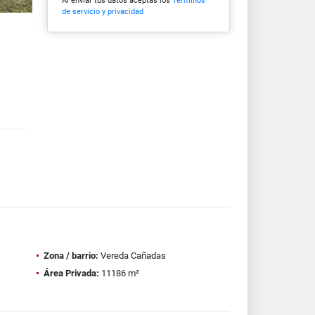
Al enviar tus datos aceptas los
Términos
de servicio y privacidad
Zona / barrio:
Vereda Cañadas
Área Privada:
11186 m²