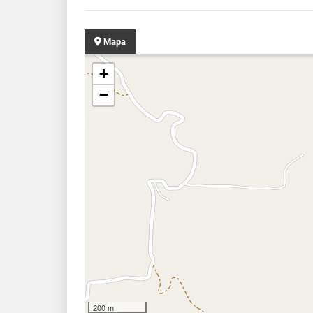
Mapa
+
−
200 m