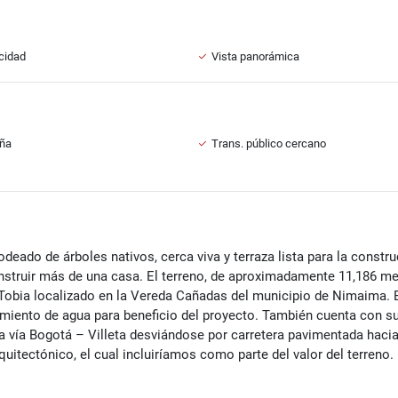
icidad
Vista panorámica
ña
Trans. público cercano
odeado de árboles nativos, cerca viva y terraza lista para la constru
construir más de una casa. El terreno, de aproximadamente 11,186 m
 Tobia localizado en la Vereda Cañadas del municipio de Nimaima. El
nto de agua para beneficio del proyecto. También cuenta con su r
a vía Bogotá – Villeta desviándose por carretera pavimentada hacia
uitectónico, el cual incluiríamos como parte del valor del terreno.