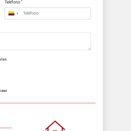
*
Teléfono
▼
arias
cidad