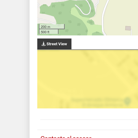
200 m
500 ft
Street View