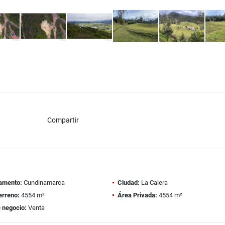
Compartir
amento:
Cundinamarca
Ciudad:
La Calera
erreno:
4554 m²
Área Privada:
4554 m²
 negocio:
Venta