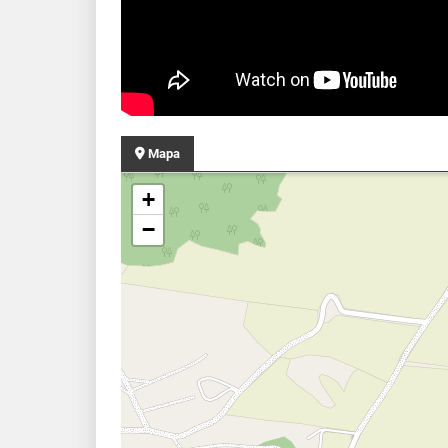
Mapa
+
−