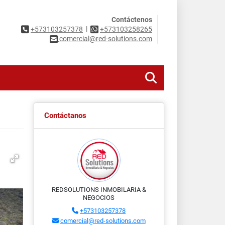
Contáctenos
|
+573103257378
+573103258265
comercial@red-solutions.com
Contáctanos
REDSOLUTIONS INMOBILARIA &
NEGOCIOS
+573103257378
comercial@red-solutions.com