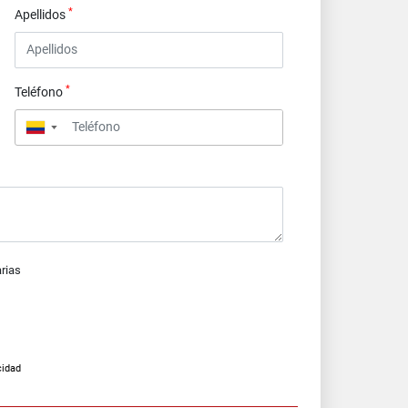
*
Apellidos
*
Teléfono
▼
arias
cidad