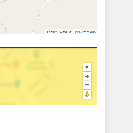
Leaflet
| Wasi - ©
OpenStreetMap