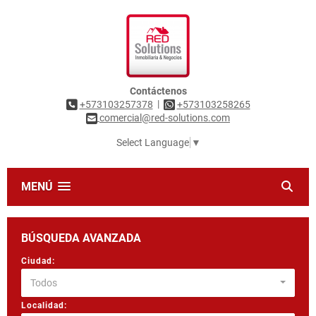
Contáctenos
|
+573103257378
+573103258265
comercial@red-solutions.com
Select Language
▼
MENÚ
BÚSQUEDA AVANZADA
Ciudad:
Todos
Localidad: