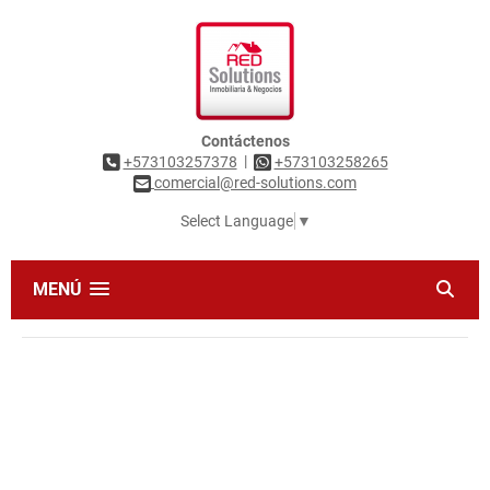
Contáctenos
|
+573103257378
+573103258265
comercial@red-solutions.com
Select Language
▼
MENÚ