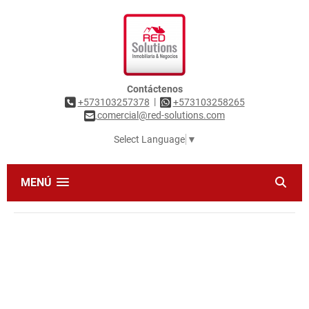
Contáctenos
|
+573103257378
+573103258265
comercial@red-solutions.com
Select Language
▼
MENÚ