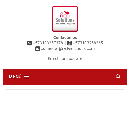
Contáctenos
|
+573103257378
+573103258265
comercial@red-solutions.com
Select Language
▼
MENÚ