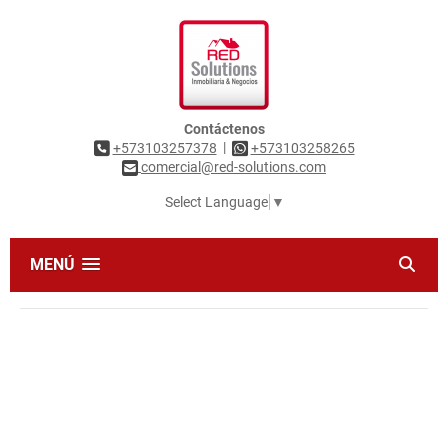
Contáctenos
|
+573103257378
+573103258265
comercial@red-solutions.com
Select Language
▼
MENÚ