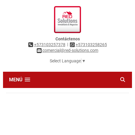
Contáctenos
|
+573103257378
+573103258265
comercial@red-solutions.com
Select Language
▼
MENÚ